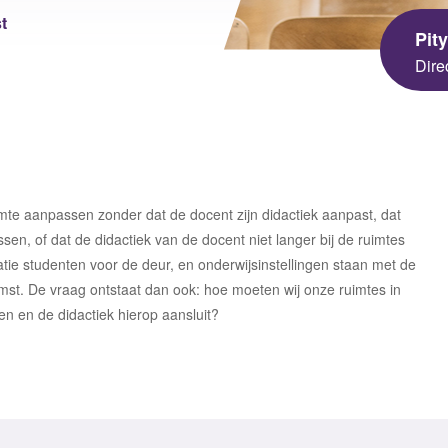
sgezondheid en Milieu
t
Pit
 Universiteit
Dire
ningen University &
arch
mte aanpassen zonder dat de docent zijn didactiek aanpast, dat
en, of dat de didactiek van de docent niet langer bij de ruimtes
tie studenten voor de deur, en onderwijsinstellingen staan met de
mst. De vraag ontstaat dan ook: hoe moeten wij onze ruimtes in
n en de didactiek hierop aansluit?