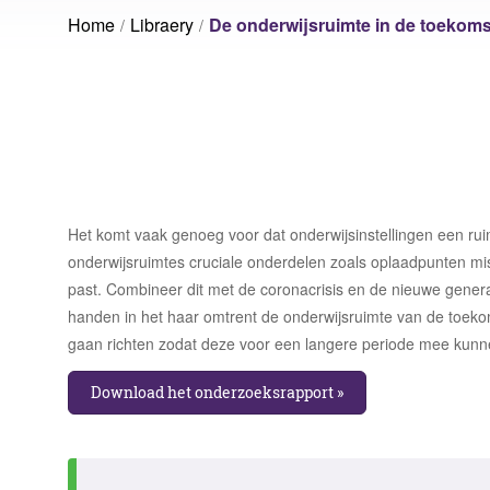
Voorziening Utrecht
Volk
Home
Libraery
De onderwijsruimte in de toekoms
Ruimtebehoefte analyse
Sport Fryslân
Vrije
Laat ons jouw vraagstuk ontrafelen
Inrichtingsadvies
Nationale Politie
Wage
Rese
Laat ons jouw vraagstuk ontrafelen
Laat ons jouw vraagstuk ontrafelen
Het komt vaak genoeg voor dat onderwijsinstellingen een rui
onderwijsruimtes cruciale onderdelen zoals oplaadpunten miss
past. Combineer dit met de coronacrisis en de nieuwe genera
handen in het haar omtrent de onderwijsruimte van de toeko
gaan richten zodat deze voor een langere periode mee kunne
Download het onderzoeksrapport »