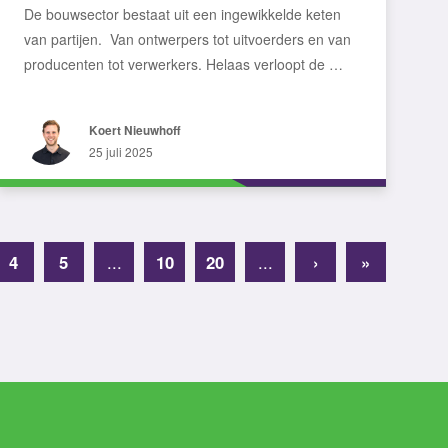
De bouwsector bestaat uit een ingewikkelde keten
van partijen. Van ontwerpers tot uitvoerders en van
producenten tot verwerkers. Helaas verloopt de …
Koert Nieuwhoff
25 juli 2025
4
5
...
10
20
...
›
»