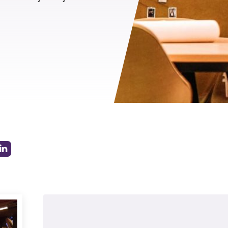
sgezondheid en Milieu
 Universiteit
ningen University &
arch
tagram
Linkedin