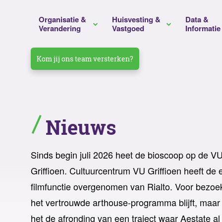
Organisatie &
Huisvesting &
Data &
Verandering
Vastgoed
Informatie
Kom jij ons team versterken?
Verandermanagement
Huisvestingsadvies
Datamanagement
Gemeente Hengelo
Unive
Duur
Huisv
Duur
Visievorming
Projectmanagement
Toekomstgericht
Gemeente Voorne aan Zee
mboR
Integ
Werk
Reist
Nieuws
informatiemanagement
Strategievorming
Bouwadvies
Gemeente Schagen
Graf
Bouw
Beze
Beleidsvorming
Duurzaamheidsadvies
Beze
Sinds begin juli 2026 heet de bioscoop op de 
Griffioen. Cultuurcentrum VU Griffioen heeft de e
Organisatieontwikkeling
Portefeuillemanagement
Prog
filmfunctie overgenomen van Rialto. Voor bezoek
Laat ons jouw vraagstuk ontrafelen
Procesoptimalisatie
Assetmanagement
het vertrouwde arthouse-programma blijft, maar
Regionale Ambulance
Rijks
Huisvestingsmanagement
het de afronding van een traject waar Aestate al r