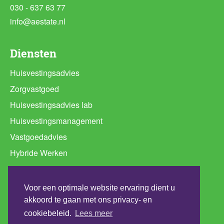
030 - 637 63 77
info@aestate.nl
Diensten
Huisvestingsadvies
Zorgvastgoed
Huisvestingsadvies lab
Huisvestingsmanagement
Vastgoedadvies
Hybride Werken
Ruimtebehoefte analyse
Programma van Eisen huisvesting
Voor een optimale website ervaring dient u
Werkplekconcepten
akkoord te gaan met ons privacy- en
cookiebeleid.
Lees meer
Duurzaamheidsadvies