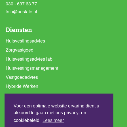
030 - 637 63 77
info@aestate.nl
Diensten
Huisvestingsadvies
Zorgvastgoed
Huisvestingsadvies lab
Huisvestingsmanagement
Vastgoedadvies
Hybride Werken
Ruimtebehoefte analyse
Programma van Eisen huisvesting
Voor een optimale website ervaring dient u
Werkplekconcepten
akkoord te gaan met ons privacy- en
cookiebeleid.
Lees meer
Duurzaamheidsadvies