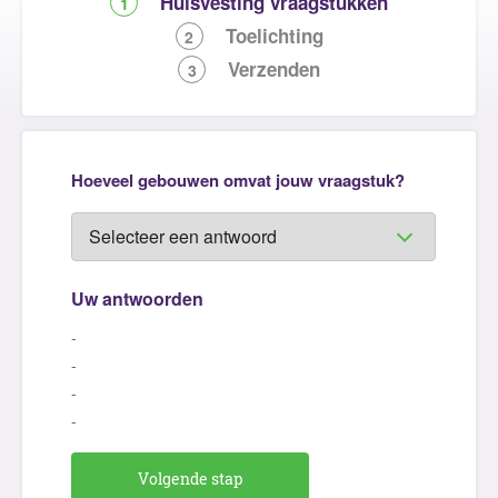
Huisvesting vraagstukken
1
Toelichting
2
Verzenden
3
Hoeveel gebouwen omvat jouw vraagstuk?
Uw antwoorden
-
-
-
-
Volgende stap