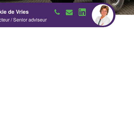
kie de Vries
cteur / Senior adviseur
Neem contact op
Neem contact op
Neem contact op