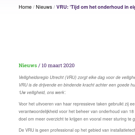
Voorziening Utrecht
Volk
Home
Nieuws
VRU: ‘Tijd om het onderhoud in e
Ruimtebehoefte analyse
Sport Fryslân
Vrije
Laat ons jouw vraagstuk ontrafelen
Inrichtingsadvies
Nationale Politie
Wage
Rese
Laat ons jouw vraagstuk ontrafelen
Laat ons jouw vraagstuk ontrafelen
Nieuws
/ 10 maart 2020
Veiligheidsregio Utrecht (VRU) zorgt elke dag voor de veilig
VRU is de drijvende en bindende kracht achter een goede hul
‘Uw veiligheid, ons werk’.
Voor het uitvoeren van haar repressieve taken gebruikt zij e
verantwoordelijkheid voor het beheer van onderhoud van 1
doel om meer overzicht te krijgen en vooral meer sturing te
De VRU is geen professional op het gebied van installatiete