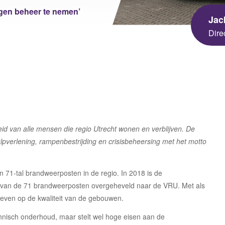
sgezondheid en Milieu
igen beheer te nemen’
Jac
 Universiteit
Dire
ningen University &
arch
heid van alle mensen die regio Utrecht wonen en verblijven. De
pverlening, rampenbestrijding en crisisbeheersing met het motto
en 71-tal brandweerposten in de regio. In 2018 is de
8 van de 71 brandweerposten overgeheveld naar de VRU. Met als
 geven op de kwaliteit van de gebouwen.
chnisch onderhoud, maar stelt wel hoge eisen aan de