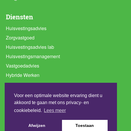
Diensten
Huisvestingsadvies
Zorgvastgoed
Huisvestingsadvies lab
Huisvestingsmanagement
Vastgoedadvies
Hybride Werken
Ruimtebehoefte analyse
Programma van Eisen huisvesting
Voor een optimale website ervaring dient u
Werkplekconcepten
akkoord te gaan met ons privacy- en
cookiebeleid.
Lees meer
Duurzaamheidsadvies
Afwijzen
Toestaan
Copyright 2026 - All Rights Reserved