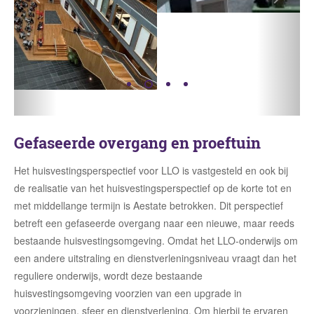
Gefaseerde overgang en proeftuin
Het huisvestingsperspectief voor LLO is vastgesteld en ook bij
de realisatie van het huisvestingsperspectief op de korte tot en
met middellange termijn is Aestate betrokken. Dit perspectief
betreft een gefaseerde overgang naar een nieuwe, maar reeds
bestaande huisvestingsomgeving. Omdat het LLO-onderwijs om
een andere uitstraling en dienstverleningsniveau vraagt dan het
reguliere onderwijs, wordt deze bestaande
huisvestingsomgeving voorzien van een upgrade in
voorzieningen, sfeer en dienstverlening. Om hierbij te ervaren
wat wel en niet werkt betreft het een gefaseerde overgang,
waarbij in de eerste fase door middel van een proeftuin
ervaringen worden opgedaan voor de volgende fases.
Aestate werkt samen met FCO aan het formuleren en