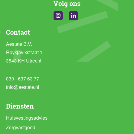
Aestate B.V.
Reykjavikstraat 1
3543 KH Utrecht
030 - 637 63 77
info@aestate.nl
Diensten
Huisvestingsadvies
Zorgvastgoed
Huisvestingsadvies lab
Huisvestingsmanagement
Vastgoedadvies
Hybride Werken