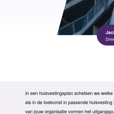
sgezondheid en Milieu
 Universiteit
ningen University &
arch
Jac
Dire
In een huisvestingsplan schetsen we welke
als in de toekomst in passende huisvesting t
van jouw organisatie vormen het uitgangspu