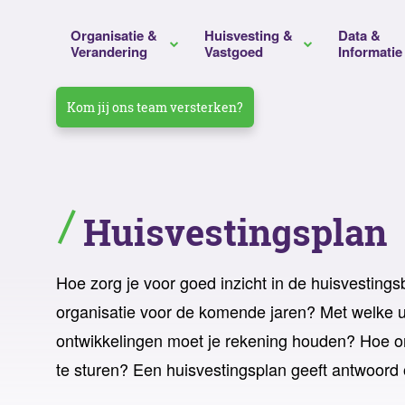
Organisatie &
Huisvesting &
Data &
Verandering
Vastgoed
Informatie
Kom jij ons team versterken?
Verandermanagement
Huisvestingsadvies
Datamanagement
Gemeente Hengelo
Unive
Duur
Huisv
Duur
Visievorming
Projectmanagement
Toekomstgericht
Gemeente Voorne aan Zee
mboR
Integ
Werk
Reist
Huisvestingsplan
informatiemanagement
Strategievorming
Bouwadvies
Gemeente Schagen
Graf
Bouw
Beze
Beleidsvorming
Duurzaamheidsadvies
Beze
Hoe zorg je voor goed inzicht in de huisvesting
organisatie voor de komende jaren? Met welke u
Organisatieontwikkeling
Portefeuillemanagement
Prog
ontwikkelingen moet je rekening houden? Hoe o
Laat ons jouw vraagstuk ontrafelen
Procesoptimalisatie
Assetmanagement
te sturen? Een huisvestingsplan geeft antwoord 
Regionale Ambulance
Rijks
Huisvestingsmanagement