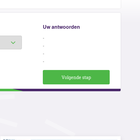
Uw antwoorden
-
-
-
-
Volgende stap