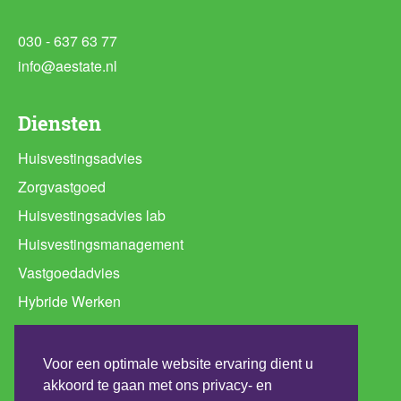
030 - 637 63 77
info@aestate.nl
Diensten
Huisvestingsadvies
Zorgvastgoed
Huisvestingsadvies lab
Huisvestingsmanagement
Vastgoedadvies
Hybride Werken
Ruimtebehoefte analyse
Programma van Eisen huisvesting
Voor een optimale website ervaring dient u
Werkplekconcepten
akkoord te gaan met ons privacy- en