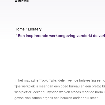
Voorziening Utrecht
Volk
Ruimtebehoefte analyse
Sport Fryslân
Vrije
Laat ons jouw vraagstuk ontrafelen
Inrichtingsadvies
Nationale Politie
Wage
Home
Libraery
Rese
Laat ons jouw vraagstuk ontrafelen
Een inspirerende werkomgeving versterkt de verb
Laat ons jouw vraagstuk ontrafelen
In het magazine ‘Topic Talks’ delen we hoe huisvesting een 
fijne werkplek is meer dan een goed bureau en een prettig bi
werkplezier. Zeker nu hybride werken steeds meer de norm is
gevoel van samen ergens aan bouwen onder druk staan.