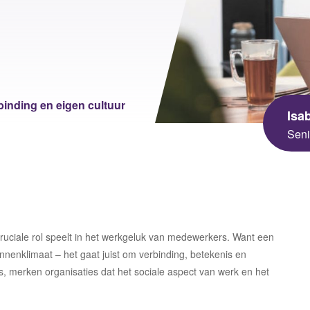
sgezondheid en Milieu
 Universiteit
ningen University &
arch
inding en eigen cultuur
Isa
Seni
cruciale rol speelt in het werkgeluk van medewerkers. Want een
nnenklimaat – het gaat juist om verbinding, betekenis en
, merken organisaties dat het sociale aspect van werk en het