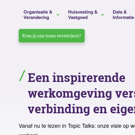
Organisatie &
Huisvesting &
Data &
Verandering
Vastgoed
Informatie
Kom jij ons team versterken?
Verandermanagement
Huisvestingsadvies
Datamanagement
Gemeente Hengelo
Unive
Duur
Huisv
Duur
Visievorming
Projectmanagement
Toekomstgericht
Gemeente Voorne aan Zee
mboR
Integ
Werk
Reist
Een inspirerende
informatiemanagement
Strategievorming
Bouwadvies
Gemeente Schagen
Graf
Bouw
Beze
werkomgeving vers
Beleidsvorming
Duurzaamheidsadvies
Beze
verbinding en eige
Organisatieontwikkeling
Portefeuillemanagement
Prog
Laat ons jouw vraagstuk ontrafelen
Procesoptimalisatie
Assetmanagement
Vanaf nu te lezen in Topic Talks: onze visie op 
Regionale Ambulance
Rijks
Huisvestingsmanagement
werken!