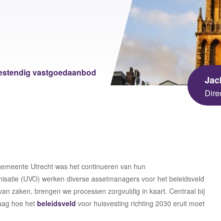
sgezondheid en Milieu
 Universiteit
ningen University &
arch
bestendig vastgoedaanbod
Jac
Dire
e gemeente Utrecht was het continueren van hun
isatie (UVO) werken diverse assetmanagers voor het beleidsveld
van zaken, brengen we processen zorgvuldig in kaart. Centraal bij
aag hoe het
beleidsveld
voor huisvesting richting 2030 eruit moet