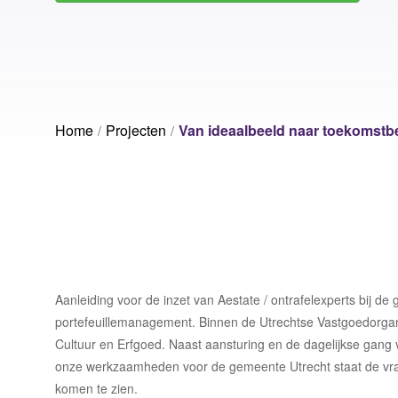
Voorziening Utrecht
Volk
Ruimtebehoefte analyse
Sport Fryslân
Vrije
Laat ons jouw vraagstuk ontrafelen
Inrichtingsadvies
Nationale Politie
Wage
Rese
Home
Projecten
Van ideaalbeeld naar toekomst
Laat ons jouw vraagstuk ontrafelen
Laat ons jouw vraagstuk ontrafelen
Aanleiding voor de inzet van Aestate / ontrafelexperts bij d
portefeuillemanagement. Binnen de Utrechtse Vastgoedorgan
Cultuur en Erfgoed. Naast aansturing en de dagelijkse gang 
onze werkzaamheden voor de gemeente Utrecht staat de vr
komen te zien.