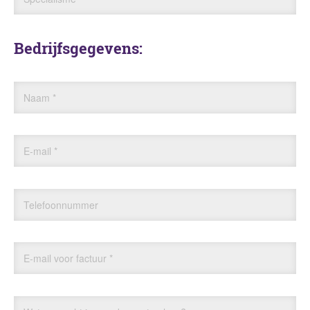
Bedrijfsgegevens:
Naam
*
E-mail
*
Telefoonnummer
E-mail voor factuur
*