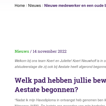
Voorziening Utrecht
Volk
Home
Nieuws
Nieuwe medewerker en een oude 
Ruimtebehoefte analyse
Sport Fryslân
Vrije
Laat ons jouw vraagstuk ontrafelen
Inrichtingsadvies
Nationale Politie
Wage
Rese
Laat ons jouw vraagstuk ontrafelen
Laat ons jouw vraagstuk ontrafelen
Nieuws
/ 14 november 2022
Welkom bij ons team Koert en Juliette! Koert
Nieuwhoff
is in o
afstudeerstage die zij ook bij Aestate heeft afgerond begonne
Welk pad hebben jullie bewa
Aestate begonnen?
“Nadat ik mijn Havodiploma in ontvangst heb genomen ben 
Nijmegen (HAN). De laatste zes maanden van mijn bachelor 