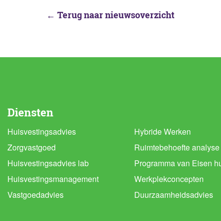
← Terug naar nieuwsoverzicht
Diensten
Huisvestingsadvies
Hybride Werken
Zorgvastgoed
Ruimtebehoefte analyse
Huisvestingsadvies lab
Programma van Eisen hu
Huisvestingsmanagement
Werkplekconcepten
Vastgoedadvies
Duurzaamheidsadvies