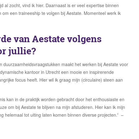
 al zocht, vind ik hier. Daarnaast is er veel expertise binnen
n om een traineeship te volgen bij Aestate. Momenteel werk ik
rde van Aestate volgens
r jullie?
en duurzaamheidsvraagstukken maakt het werken bij Aestate voor
et dynamische kantoor in Utrecht een mooie en inspirerende
grijke focus heeft. Hier wil ik graag mijn (circulaire) steen aan
nnis kan in de praktijk worden gebracht door het enthousiaste en
ze om bij Aestate te blijven na mijn afstuderen. Hier kan ik mijn
g helemaal tot uiting laten komen binnen diverse projecten.” –