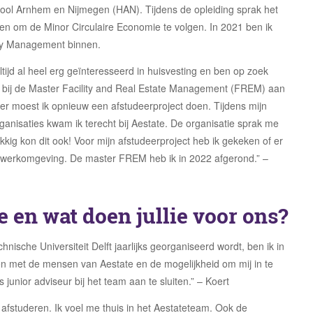
ool Arnhem en Nijmegen (HAN). Tijdens de opleiding sprak het
en om de Minor Circulaire Economie te volgen. In 2021 ben ik
lity Management binnen.
ltijd al heel erg geïnteresseerd in huisvesting en ben op zoek
t bij de Master Facility and Real Estate Management (FREM) aan
r moest ik opnieuw een afstudeerproject doen. Tijdens mijn
ganisaties kwam ik terecht bij Aestate. De organisatie sprak me
ukkig kon dit ook! Voor mijn afstudeerproject heb ik gekeken of er
de werkomgeving. De master FREM heb ik in 2022 afgerond.” –
e en wat doen jullie voor ons?
ische Universiteit Delft jaarlijks georganiseerd wordt, ben ik in
n met de mensen van Aestate en de mogelijkheid om mij in te
unior adviseur bij het team aan te sluiten.” – Koert
 afstuderen. Ik voel me thuis in het Aestateteam. Ook de