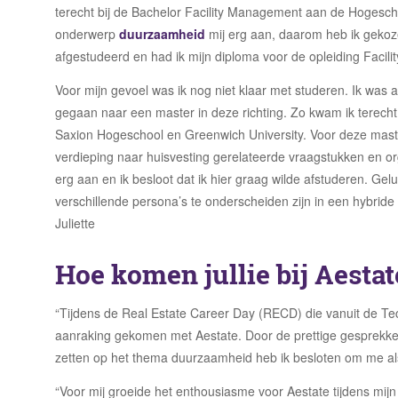
terecht bij de Bachelor Facility Management aan de Hogesch
onderwerp
duurzaamheid
mij erg aan, daarom heb ik gekoz
afgestudeerd en had ik mijn diploma voor de opleiding Faci
Voor mijn gevoel was ik nog niet klaar met studeren. Ik was a
gegaan naar een master in deze richting. Zo kwam ik terech
Saxion Hogeschool en Greenwich University. Voor deze maste
verdieping naar huisvesting gerelateerde vraagstukken en or
erg aan en ik besloot dat ik hier graag wilde afstuderen. Gel
verschillende persona’s te onderscheiden zijn in een hybri
Juliette
Hoe komen jullie bij Aestat
“Tijdens de Real Estate Career Day (RECD) die vanuit de Techn
aanraking gekomen met Aestate. Door de prettige gesprekke
zetten op het thema duurzaamheid heb ik besloten om me als j
“Voor mij groeide het enthousiasme voor Aestate tijdens mijn