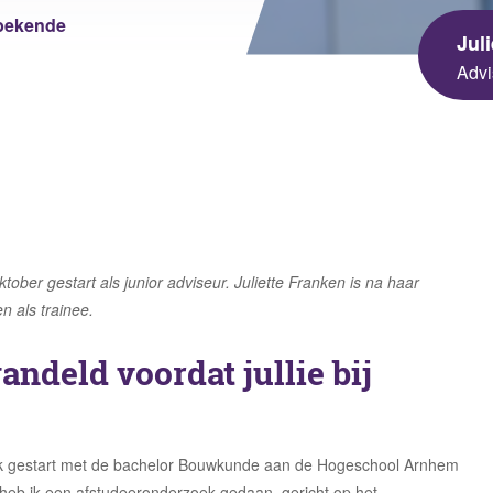
sgezondheid en Milieu
bekende
Jul
 Universiteit
Advi
ningen University &
arch
ktober gestart als junior adviseur. Juliette
Franken
is na haar
n als trainee.
ndeld voordat jullie bij
ik gestart met de bachelor Bouwkunde aan de Hogeschool Arnhem
heb ik een afstudeeronderzoek gedaan, gericht op het