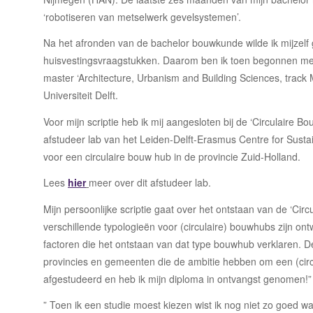
‘robotiseren van metselwerk gevelsystemen’.
Na het afronden van de bachelor bouwkunde wilde ik mijzelf
huisvestingsvraagstukken. Daarom ben ik toen begonnen me
master ‘Architecture, Urbanism and Building Sciences, trac
Universiteit Delft.
Voor mijn scriptie heb ik mij aangesloten bij de ‘Circulaire Bou
afstudeer lab van het Leiden-Delft-Erasmus Centre for Sustai
voor een circulaire bouw hub in de provincie Zuid-Holland.
Lees
hier
meer over dit afstudeer lab.
Mijn persoonlijke scriptie gaat over het ontstaan van de ‘Circ
verschillende typologieën voor (circulaire) bouwhubs zijn on
factoren die het ontstaan van dat type bouwhub verklaren. D
provincies en gemeenten die de ambitie hebben om een (circ
afgestudeerd en heb ik mijn diploma in ontvangst genomen!”
” Toen ik een studie moest kiezen wist ik nog niet zo goed wat 