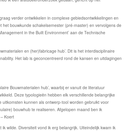
 graag verder ontwikkelen in complexe gebiedsontwikkelingen en
t het bouwkunde schakelsemester (pré-master) en vervolgens de
k Management in the Built Environment’ aan de Technische
wmaterialen en (her)fabricage hub’. Dit is het interdisciplinaire
nability. Het lab is geconcentreerd rond de kansen en uitdagingen
ulaire Bouwmaterialen hub’, waarbij er vanuit de literatuur
twikkeld. Deze typologieën hebben elk verschillende belangrijke
e uitkomsten kunnen als ontwerp-tool worden gebruikt voor
ulaire) bouwhub te realiseren. Afgelopen maand ben ik
 – Koert
ik wilde. Diversiteit vond ik erg belangrijk. Uiteindelijk kwam ik