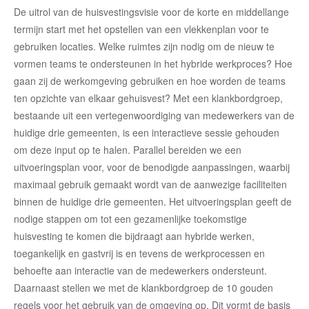
De uitrol van de huisvestingsvisie voor de korte en middellange
termijn
start met
het opstellen van een vlekkenplan voor te
gebruiken locaties. Welke ruimtes
zijn nodig om de nieuw te
vormen teams te ondersteunen in het hybride werkproces
? Hoe
gaan zij d
e werkomgeving
gebruiken en hoe worden de teams
ten opzichte van elkaar gehuisvest? Met een klankbordgroep,
bestaande uit
een vertegenwoordiging
van
medewerkers van de
huidige drie gemeenten, is een interactieve sessie gehouden
om deze input op te halen. Parallel
bereiden we een
uitvoeringsplan voor, voor de benodigde aanpassingen, waarbij
maximaal gebruik gemaakt wordt van de aanwezige faciliteiten
binnen de huidige drie gemeenten
.
Het uitvoeringsplan
geeft de
nodige stappen om tot een gezamenlijke toekomstige
huisvesting te komen
die
bijdraagt aan hybride werken,
toegankelijk
en
gastvrij
is
en tevens de werkprocessen en
behoefte aan interactie van de medewerkers ondersteunt.
Daarnaast stellen we met de klankbordgroep
de 10 gouden
regels voor het gebruik van de omgeving
op
.
Dit vormt de basis