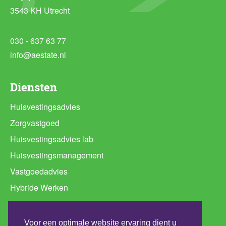
3543 KH Utrecht
030 - 637 63 77
info@aestate.nl
Diensten
Huisvestingsadvies
Zorgvastgoed
Huisvestingsadvies lab
Huisvestingsmanagement
Vastgoedadvies
Hybride Werken
Ruimtebehoefte analyse
Programma van Eisen huisvesting
Voor een optimale website ervaring dient u