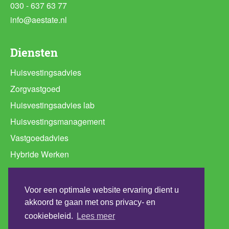
030 - 637 63 77
info@aestate.nl
Diensten
Huisvestingsadvies
Zorgvastgoed
Huisvestingsadvies lab
Huisvestingsmanagement
Vastgoedadvies
Hybride Werken
Ruimtebehoefte analyse
Programma van Eisen huisvesting
Voor een optimale website ervaring dient u
Werkplekconcepten
akkoord te gaan met ons privacy- en
cookiebeleid.
Lees meer
Duurzaamheidsadvies