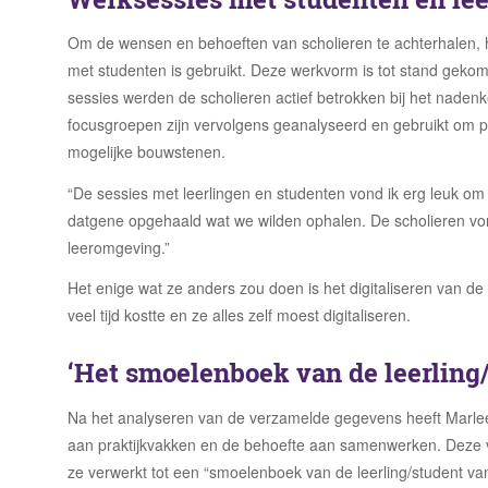
Om de wensen en behoeften van scholieren te achterhalen, 
met studenten is gebruikt. Deze werkvorm is tot stand gekom
sessies werden
de scholieren
actief betrokken bij het naden
focusgroepen zijn vervolgens geanalyseerd en gebruikt om p
mogelijke bouwstenen.
“
De sessies met leerlingen en studenten vond ik erg leuk om
datgene opgehaald wat we wilden ophalen. De
scholieren
von
leeromgeving.”
Het enige wat ze anders zou doen is het digitaliseren van d
veel tijd kostte en ze alles zelf moest digitaliseren.
‘Het smoelenboek van de leerling
Na het analyseren van de verzamelde gegevens heeft Marlee
aan praktijkvakken en de behoefte aan samenwerken. Deze va
ze verwerkt tot een “smoelenboek van de leerling/student va