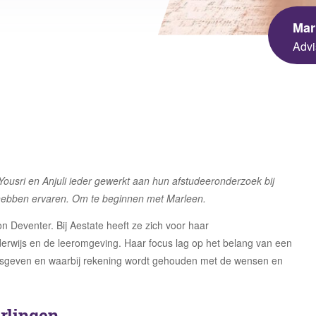
sgezondheid en Milieu
Mar
 Universiteit
Advi
ningen University &
arch
Yousri en Anjuli ieder gewerkt aan hun afstudeeronderzoek bij
hebben ervaren.
Om te beginnen met Marleen.
on Deventer.
Bij Aestate heeft ze zich voor haar
derwijs en de leeromgeving. Haar focus lag op het belang van een
lesgeven en waarbij rekening wordt gehouden met de wensen en
rlingen