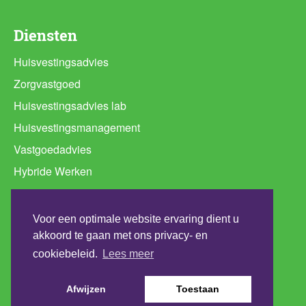
Diensten
Huisvestingsadvies
Zorgvastgoed
Huisvestingsadvies lab
Huisvestingsmanagement
Vastgoedadvies
Hybride Werken
Ruimtebehoefte analyse
Programma van Eisen huisvesting
Voor een optimale website ervaring dient u
Werkplekconcepten
akkoord te gaan met ons privacy- en
cookiebeleid.
Lees meer
Duurzaamheidsadvies
Afwijzen
Toestaan
Copyright 2026 - All Rights Reserved