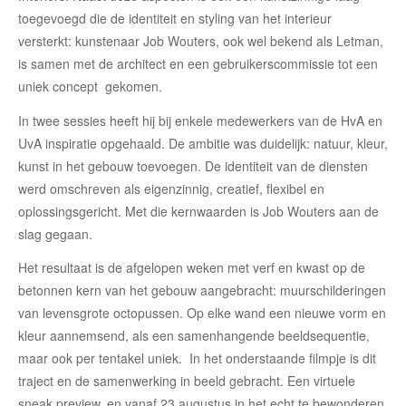
toegevoegd die de identiteit en styling van het interieur
versterkt: kunstenaar Job Wouters, ook wel bekend als Letman,
is samen met de architect en een gebruikerscommissie tot een
uniek concept gekomen.
In twee sessies heeft hij bij enkele medewerkers van de HvA en
UvA inspiratie opgehaald. De ambitie was duidelijk: natuur, kleur,
kunst in het gebouw toevoegen. De identiteit van de diensten
werd omschreven als eigenzinnig, creatief, flexibel en
oplossingsgericht. Met die kernwaarden is Job Wouters aan de
slag gegaan.
Het resultaat is de afgelopen weken met verf en kwast op de
betonnen kern van het gebouw aangebracht: muurschilderingen
van levensgrote octopussen. Op elke wand een nieuwe vorm en
kleur aannemsend, als een samenhangende beeldsequentie,
maar ook per tentakel uniek. In het onderstaande filmpje is dit
traject en de samenwerking in beeld gebracht. Een virtuele
sneak preview, en vanaf 23 augustus in het echt te bewonderen