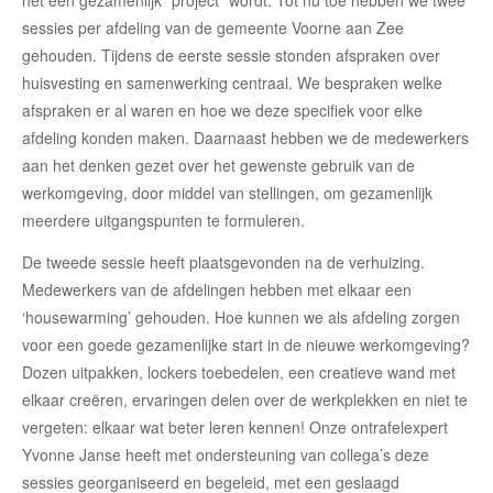
het een gezamenlijk “project” wordt. Tot nu toe hebben we twee
sessies per afdeling van de gemeente Voorne aan Zee
gehouden. Tijdens de eerste sessie stonden afspraken over
huisvesting en samenwerking centraal. We bespraken welke
afspraken er al waren en hoe we deze specifiek voor elke
afdeling konden maken. Daarnaast hebben we de medewerkers
aan het denken gezet over het gewenste gebruik van de
werkomgeving, door middel van stellingen, om gezamenlijk
meerdere uitgangspunten te formuleren.
De tweede sessie heeft plaatsgevonden na de verhuizing.
Medewerkers van de afdelingen hebben met elkaar een
‘housewarming’ gehouden. Hoe kunnen we als afdeling zorgen
voor een goede gezamenlijke start in de nieuwe werkomgeving?
Dozen uitpakken, lockers toebedelen, een creatieve wand met
elkaar creëren, ervaringen delen over de werkplekken en niet te
vergeten: elkaar wat beter leren kennen! Onze ontrafelexpert
Yvonne Janse heeft met ondersteuning van collega’s deze
sessies georganiseerd en begeleid, met een geslaagd